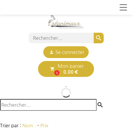
search
person
Se connecter
Mon panier
local_grocery_store
0.00 €
0
search
Trier par :
Nom
-
Prix