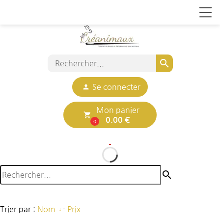
search
person
Se connecter
Mon panier
local_grocery_store
0.00 €
0
search
Trier par :
Nom
-
Prix