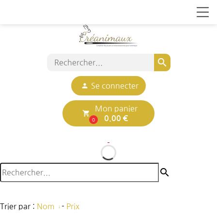
search
person
Se connecter
Mon panier
local_grocery_store
0.00 €
0
search
Trier par :
Nom
-
Prix