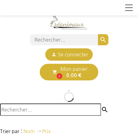
search
person
Se connecter
Mon panier
local_grocery_store
0.00 €
0
search
Trier par :
Nom
-
Prix