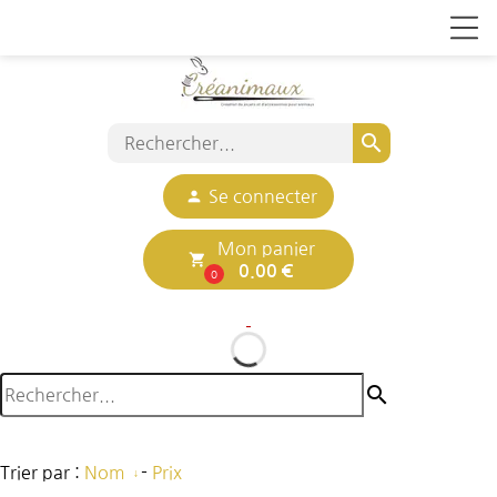
search
person
Se connecter
Mon panier
local_grocery_store
0.00 €
0
search
Trier par :
Nom
-
Prix