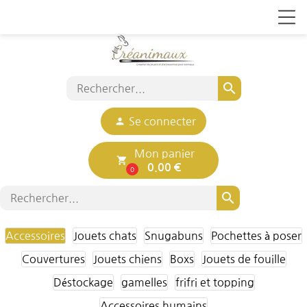
search
person
Se connecter
Mon panier
local_grocery_store
0.00 €
0
search
Accessoires
Jouets chats
Snugabuns
Pochettes à poser
Couvertures
Jouets chiens
Boxs
Jouets de fouille
Déstockage
gamelles
frifri et topping
Accessoires humains