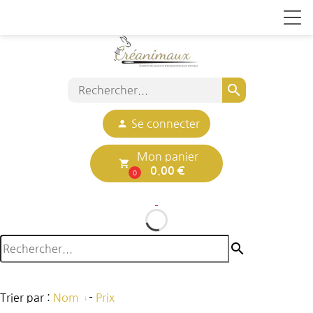
search
person
Se connecter
Mon panier
local_grocery_store
0.00 €
0
search
Trier par :
Nom
-
Prix