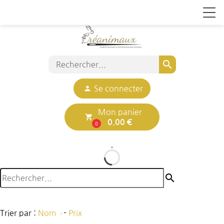
search
person
Se connecter
Mon panier
local_grocery_store
0.00 €
0
search
Trier par :
Nom
-
Prix