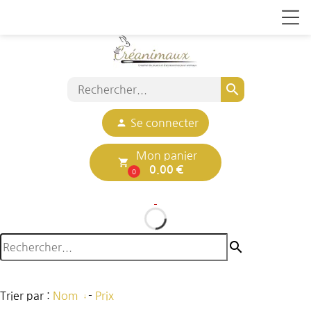
search
person
Se connecter
Mon panier
local_grocery_store
0.00 €
0
search
Trier par :
Nom
-
Prix