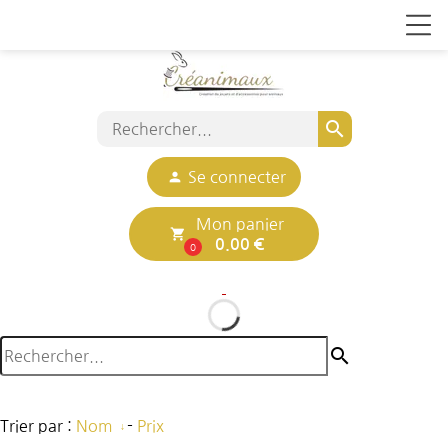
search
person
Se connecter
Mon panier
local_grocery_store
0.00 €
0
search
Trier par :
Nom
-
Prix