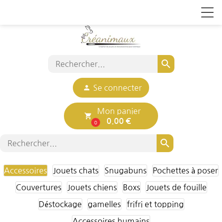
search
person
Se connecter
Mon panier
local_grocery_store
0.00 €
0
search
Accessoires
Jouets chats
Snugabuns
Pochettes à poser
Couvertures
Jouets chiens
Boxs
Jouets de fouille
Déstockage
gamelles
frifri et topping
Accessoires humains