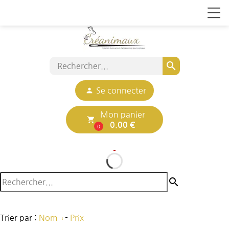
search
person
Se connecter
Mon panier
local_grocery_store
0.00 €
0
search
Trier par :
Nom
-
Prix