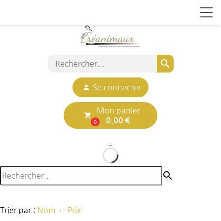
search
person
Se connecter
Mon panier
local_grocery_store
0.00 €
0
search
Trier par :
Nom
-
Prix