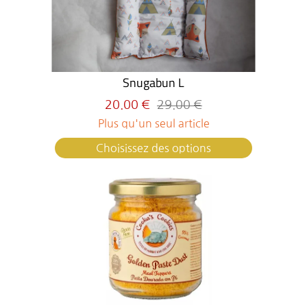
Snugabun L
20.00 €
29.00 €
Plus qu'un seul article
Choisissez des options