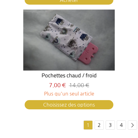
Acheter
Pochettes chaud / froid
7.00 €
14.00 €
Plus qu'un seul article
Choisissez des options
1
2
3
4
>