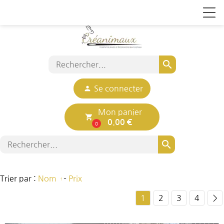
search
person
Se connecter
Mon panier
local_grocery_store
0.00 €
0
search
Trier par :
Nom
-
Prix
1
2
3
4
>