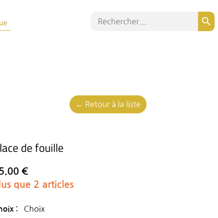
search
ue
← Retour à la liste
lace de fouille
5.00 €
lus que 2 articles
Choix
hoix :