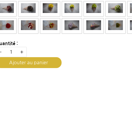
uantité :
-
+
Ajouter au panier