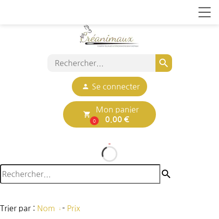
search
person
Se connecter
Mon panier
local_grocery_store
0.00 €
0
search
Trier par :
Nom
-
Prix