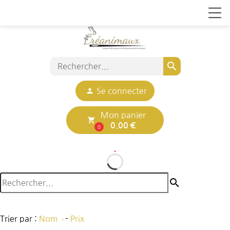
search
person
Se connecter
Mon panier
local_grocery_store
0.00 €
0
search
Trier par :
Nom
-
Prix